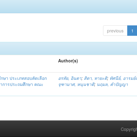
previous
1
Author(s)
ศึกษา ประเภทสอบคัดเลือก
อรทัย, อินตา
;
สิตา, ทายะติ
;
ทัศนีย์, อารมย์เ
ิชาการประถมศึกษา คณะ
จุฑามาศ, หนุนชาติ
;
นฤมล, คำปัญญา
Copyrigh