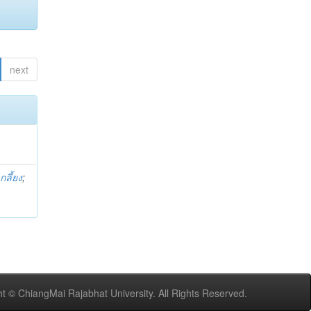
next
กลี้ยง
;
t © ChiangMai Rajabhat University. All Rights Reserved.