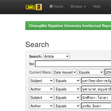
Home
Browse
Help
Skip
navigation
ChiangMai Rajabhat University Intellectual Repo
Search
Search:
for
Current filters: