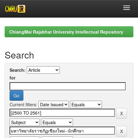
Skip
navigation
ChiangMai Rajabhat University Intellectual Repository
Search
Search:
for
Current filters: