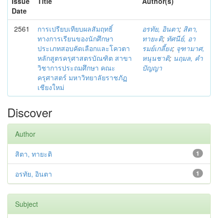
Issue
Title
Author(s)
Date
2561
การเปรียบเทียบผลสัมฤทธิ์
อรทัย, อินตา
;
สิตา,
ทางการเรียนของนักศึกษา
ทายะติ
;
ทัศนีย์, อา
ประเภทสอบคัดเลือกและโควตา
รมย์เกลี้ยง
;
จุฑามาศ,
หลักสูตรครุศาสตรบัณฑิต สาขา
หนุนชาติ
;
นฤมล, คำ
วิชาการประถมศึกษา คณะ
ปัญญา
ครุศาสตร์ มหาวิทยาลัยราชภัฏ
เชียงใหม่
Discover
Author
สิตา, ทายะติ
1
อรทัย, อินตา
1
Subject