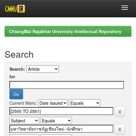
Skip
navigation
ChiangMai Rajabhat University Intellectual Repository
Search
Search:
for
Current filters: