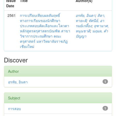
Issue
Title
Author(s)
Date
2561
การเปรียบเทียบผลสัมฤทธิ์
อรทัย, อินตา
;
สิตา,
ทางการเรียนของนักศึกษา
ทายะติ
;
ทัศนีย์, อา
ประเภทสอบคัดเลือกและโควตา
รมย์เกลี้ยง
;
จุฑามาศ,
หลักสูตรครุศาสตรบัณฑิต สาขา
หนุนชาติ
;
นฤมล, คำ
วิชาการประถมศึกษา คณะ
ปัญญา
ครุศาสตร์ มหาวิทยาลัยราชภัฏ
เชียงใหม่
Discover
Author
อรทัย, อินตา
1
Subject
การสอบ
1