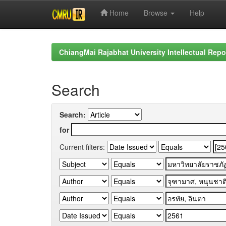
Home
Browse
Help
Skip
navigation
ChiangMai Rajabhat University Intellectual Repo
Search
Search:
for
Current filters: