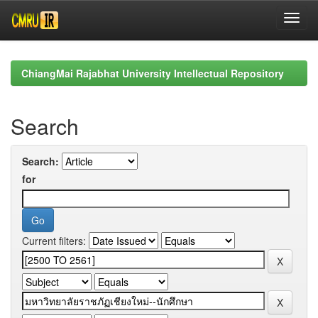
Skip
navigation
ChiangMai Rajabhat University Intellectual Repository
Search
Search:
for
Current filters: