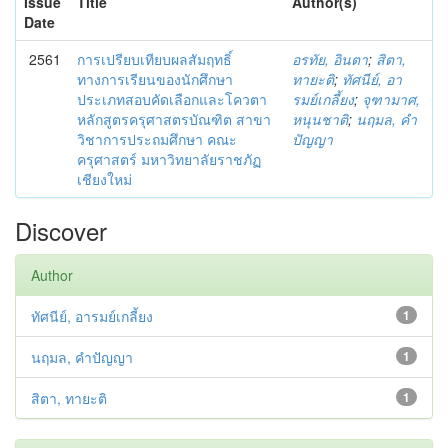
Issue
Title
Author(s)
Date
2561
การเปรียบเทียบผลสัมฤทธิ์
อรทัย, อินตา
;
สิตา,
ทางการเรียนของนักศึกษา
ทายะติ
;
ทัศนีย์, อา
ประเภทสอบคัดเลือกและโควตา
รมย์เกลี้ยง
;
จุฑามาศ,
หลักสูตรครุศาสตรบัณฑิต สาขา
หนุนชาติ
;
นฤมล, คำ
วิชาการประถมศึกษา คณะ
ปัญญา
ครุศาสตร์ มหาวิทยาลัยราชภัฏ
เชียงใหม่
Discover
Author
ทัศนีย์, อารมย์เกลี้ยง
1
นฤมล, คำปัญญา
1
สิตา, ทายะติ
1