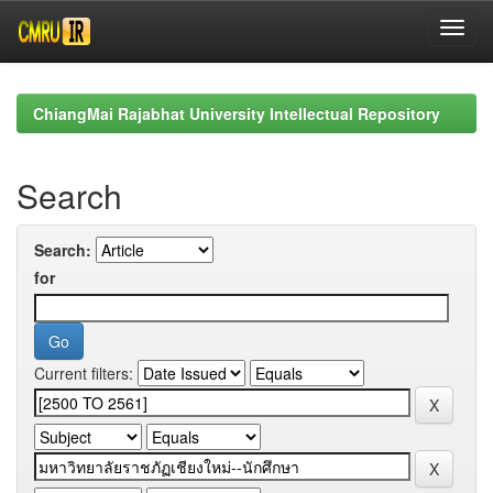
Skip
navigation
ChiangMai Rajabhat University Intellectual Repository
Search
Search:
for
Current filters: