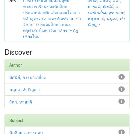
2561
การเปรียบเทียบผลสัมฤทธิ์
อรทัย, อินตา
;
สิตา,
ทางการเรียนของนักศึกษา
ทายะติ
;
ทัศนีย์, อา
ประเภทสอบคัดเลือกและโควตา
รมย์เกลี้ยง
;
จุฑามาศ,
หลักสูตรครุศาสตรบัณฑิต สาขา
หนุนชาติ
;
นฤมล, คำ
วิชาการประถมศึกษา คณะ
ปัญญา
ครุศาสตร์ มหาวิทยาลัยราชภัฏ
เชียงใหม่
Discover
Author
ทัศนีย์, อารมย์เกลี้ยง
1
นฤมล, คำปัญญา
1
สิตา, ทายะติ
1
Subject
นักศึกษา--การสอบ
1