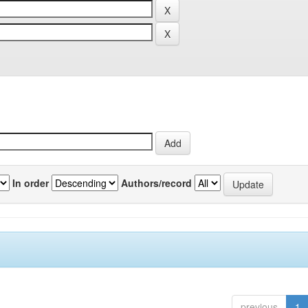
In order
Authors/record
previous
1