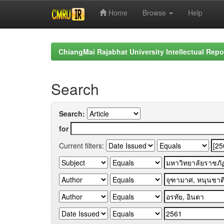
Home
Browse
Help
Skip
navigation
ChiangMai Rajabhat University Intellectual Repo
Search
Search:
for
Current filters: