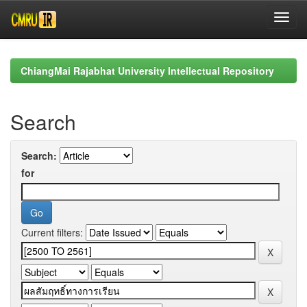
Skip
navigation
ChiangMai Rajabhat University Intellectual Repository
Search
Search:
for
Current filters: