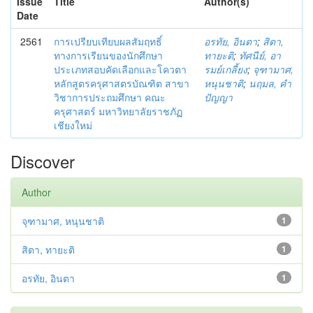
Issue
Title
Author(s)
Date
2561
การเปรียบเทียบผลสัมฤทธิ์
อรทัย, อินตา
;
สิตา,
ทางการเรียนของนักศึกษา
ทายะติ
;
ทัศนีย์, อา
ประเภทสอบคัดเลือกและโควตา
รมย์เกลี้ยง
;
จุฑามาศ,
หลักสูตรครุศาสตรบัณฑิต สาขา
หนุนชาติ
;
นฤมล, คำ
วิชาการประถมศึกษา คณะ
ปัญญา
ครุศาสตร์ มหาวิทยาลัยราชภัฏ
เชียงใหม่
Discover
Author
จุฑามาศ, หนุนชาติ
1
สิตา, ทายะติ
1
อรทัย, อินตา
1