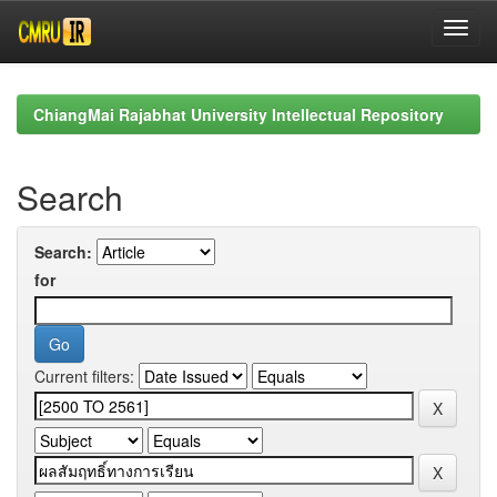
Skip
navigation
ChiangMai Rajabhat University Intellectual Repository
Search
Search:
for
Current filters: