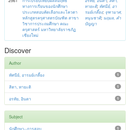
2561
การเปรียบเทียบผลสัมฤทธิ์
อรทัย, อินตา
;
สิตา,
ทางการเรียนของนักศึกษา
ทายะติ
;
ทัศนีย์, อา
ประเภทสอบคัดเลือกและโควตา
รมย์เกลี้ยง
;
จุฑามาศ,
หลักสูตรครุศาสตรบัณฑิต สาขา
หนุนชาติ
;
นฤมล, คำ
วิชาการประถมศึกษา คณะ
ปัญญา
ครุศาสตร์ มหาวิทยาลัยราชภัฏ
เชียงใหม่
Discover
Author
ทัศนีย์, อารมย์เกลี้ยง
1
สิตา, ทายะติ
1
อรทัย, อินตา
1
Subject
นักศึกษา--การสอบ
1