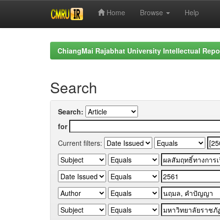
Home
Browse
Help
Skip
navigation
ChiangMai Rajabhat University Intellectual Repo
Search
Search:
for
Current filters: