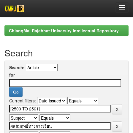
Skip
navigation
ChiangMai Rajabhat University Intellectual Repository
Search
Search:
for
Current filters: