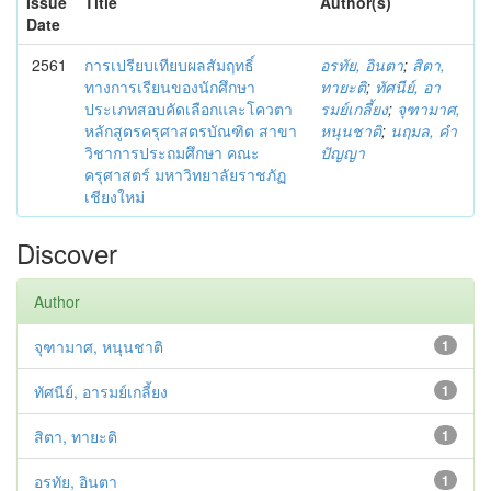
Issue
Title
Author(s)
Date
2561
การเปรียบเทียบผลสัมฤทธิ์
อรทัย, อินตา
;
สิตา,
ทางการเรียนของนักศึกษา
ทายะติ
;
ทัศนีย์, อา
ประเภทสอบคัดเลือกและโควตา
รมย์เกลี้ยง
;
จุฑามาศ,
หลักสูตรครุศาสตรบัณฑิต สาขา
หนุนชาติ
;
นฤมล, คำ
วิชาการประถมศึกษา คณะ
ปัญญา
ครุศาสตร์ มหาวิทยาลัยราชภัฏ
เชียงใหม่
Discover
Author
จุฑามาศ, หนุนชาติ
1
ทัศนีย์, อารมย์เกลี้ยง
1
สิตา, ทายะติ
1
อรทัย, อินตา
1