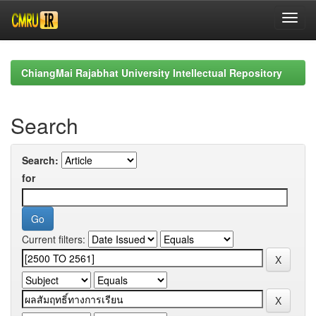
Skip
navigation
ChiangMai Rajabhat University Intellectual Repository
Search
Search:
for
Current filters: