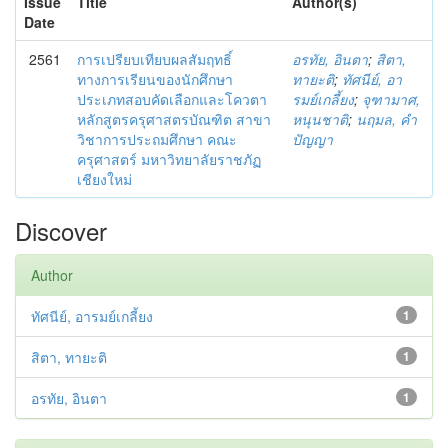
Issue
Title
Author(s)
Date
2561
การเปรียบเทียบผลสัมฤทธิ์
อรทัย, อินตา
;
สิตา,
ทางการเรียนของนักศึกษา
ทายะติ
;
ทัศนีย์, อา
ประเภทสอบคัดเลือกและโควตา
รมย์เกลี้ยง
;
จุฑามาศ,
หลักสูตรครุศาสตรบัณฑิต สาขา
หนุนชาติ
;
นฤมล, คำ
วิชาการประถมศึกษา คณะ
ปัญญา
ครุศาสตร์ มหาวิทยาลัยราชภัฏ
เชียงใหม่
Discover
Author
ทัศนีย์, อารมย์เกลี้ยง
1
สิตา, ทายะติ
1
อรทัย, อินตา
1