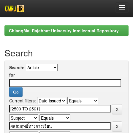
Skip
navigation
ChiangMai Rajabhat University Intellectual Repository
Search
Search:
for
Current filters: