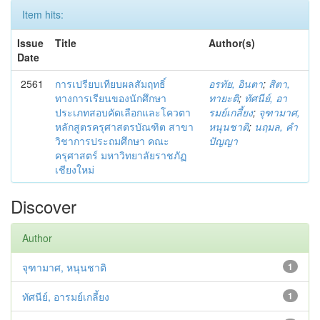
Item hits:
Issue
Title
Author(s)
Date
2561
การเปรียบเทียบผลสัมฤทธิ์
อรทัย, อินตา
;
สิตา,
ทางการเรียนของนักศึกษา
ทายะติ
;
ทัศนีย์, อา
ประเภทสอบคัดเลือกและโควตา
รมย์เกลี้ยง
;
จุฑามาศ,
หลักสูตรครุศาสตรบัณฑิต สาขา
หนุนชาติ
;
นฤมล, คำ
วิชาการประถมศึกษา คณะ
ปัญญา
ครุศาสตร์ มหาวิทยาลัยราชภัฏ
เชียงใหม่
Discover
Author
จุฑามาศ, หนุนชาติ
1
ทัศนีย์, อารมย์เกลี้ยง
1