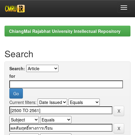
Skip
navigation
ChiangMai Rajabhat University Intellectual Repository
Search
Search:
for
Current filters: