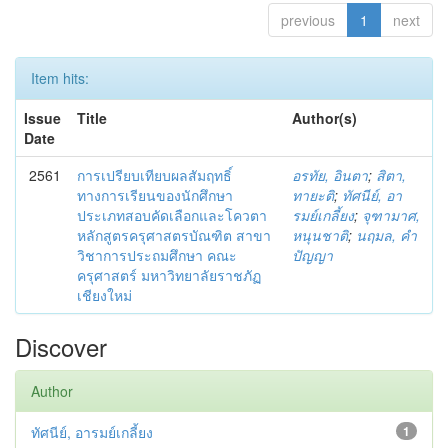
previous
1
next
Item hits:
Issue
Title
Author(s)
Date
2561
การเปรียบเทียบผลสัมฤทธิ์
อรทัย, อินตา
;
สิตา,
ทางการเรียนของนักศึกษา
ทายะติ
;
ทัศนีย์, อา
ประเภทสอบคัดเลือกและโควตา
รมย์เกลี้ยง
;
จุฑามาศ,
หลักสูตรครุศาสตรบัณฑิต สาขา
หนุนชาติ
;
นฤมล, คำ
วิชาการประถมศึกษา คณะ
ปัญญา
ครุศาสตร์ มหาวิทยาลัยราชภัฏ
เชียงใหม่
Discover
Author
ทัศนีย์, อารมย์เกลี้ยง
1