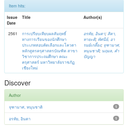
Item hits:
Issue
Title
Author(s)
Date
2561
การเปรียบเทียบผลสัมฤทธิ์
อรทัย, อินตา
;
สิตา,
ทางการเรียนของนักศึกษา
ทายะติ
;
ทัศนีย์, อา
ประเภทสอบคัดเลือกและโควตา
รมย์เกลี้ยง
;
จุฑามาศ,
หลักสูตรครุศาสตรบัณฑิต สาขา
หนุนชาติ
;
นฤมล, คำ
วิชาการประถมศึกษา คณะ
ปัญญา
ครุศาสตร์ มหาวิทยาลัยราชภัฏ
เชียงใหม่
Discover
Author
จุฑามาศ, หนุนชาติ
1
อรทัย, อินตา
1