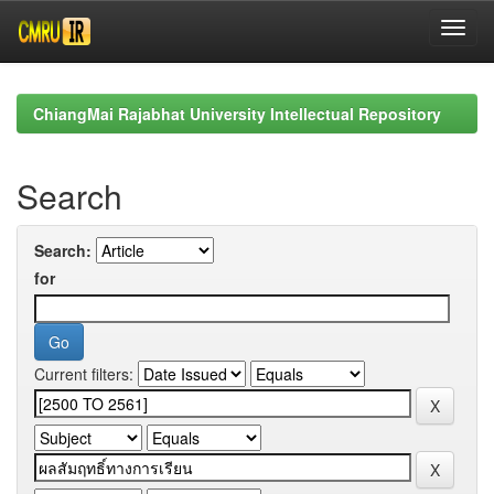
Skip
navigation
ChiangMai Rajabhat University Intellectual Repository
Search
Search:
for
Current filters: