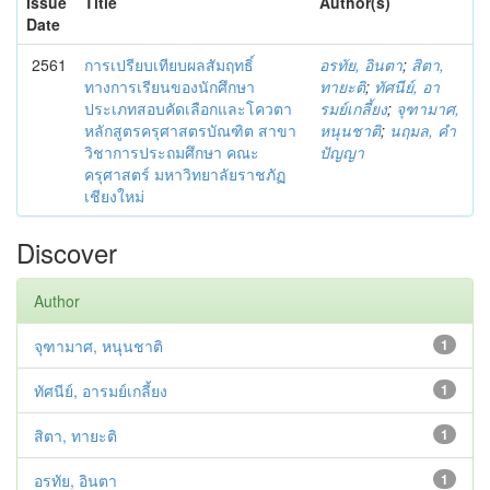
Issue
Title
Author(s)
Date
2561
การเปรียบเทียบผลสัมฤทธิ์
อรทัย, อินตา
;
สิตา,
ทางการเรียนของนักศึกษา
ทายะติ
;
ทัศนีย์, อา
ประเภทสอบคัดเลือกและโควตา
รมย์เกลี้ยง
;
จุฑามาศ,
หลักสูตรครุศาสตรบัณฑิต สาขา
หนุนชาติ
;
นฤมล, คำ
วิชาการประถมศึกษา คณะ
ปัญญา
ครุศาสตร์ มหาวิทยาลัยราชภัฏ
เชียงใหม่
Discover
Author
จุฑามาศ, หนุนชาติ
1
ทัศนีย์, อารมย์เกลี้ยง
1
สิตา, ทายะติ
1
อรทัย, อินตา
1