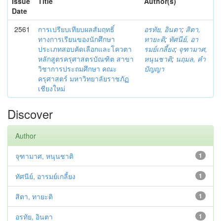
Issue
Title
Author(s)
Date
2561
การเปรียบเทียบผลสัมฤทธิ์
อรทัย, อินตา
;
สิตา,
ทางการเรียนของนักศึกษา
ทายะติ
;
ทัศนีย์, อา
ประเภทสอบคัดเลือกและโควตา
รมย์เกลี้ยง
;
จุฑามาศ,
หลักสูตรครุศาสตรบัณฑิต สาขา
หนุนชาติ
;
นฤมล, คำ
วิชาการประถมศึกษา คณะ
ปัญญา
ครุศาสตร์ มหาวิทยาลัยราชภัฏ
เชียงใหม่
Discover
Author
จุฑามาศ, หนุนชาติ
1
ทัศนีย์, อารมย์เกลี้ยง
1
สิตา, ทายะติ
1
อรทัย, อินตา
1