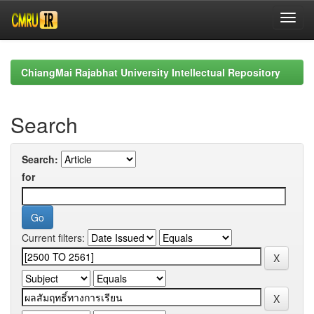
Skip
navigation
ChiangMai Rajabhat University Intellectual Repository
Search
Search:
for
Current filters: