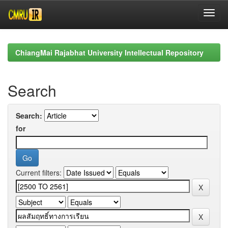
Skip
navigation
ChiangMai Rajabhat University Intellectual Repository
Search
Search:
for
Current filters: