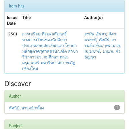
Item hits:
Issue
Title
Author(s)
Date
2561
การเปรียบเทียบผลสัมฤทธิ์
อรทัย, อินตา
;
สิตา,
ทางการเรียนของนักศึกษา
ทายะติ
;
ทัศนีย์, อา
ประเภทสอบคัดเลือกและโควตา
รมย์เกลี้ยง
;
จุฑามาศ,
หลักสูตรครุศาสตรบัณฑิต สาขา
หนุนชาติ
;
นฤมล, คำ
วิชาการประถมศึกษา คณะ
ปัญญา
ครุศาสตร์ มหาวิทยาลัยราชภัฏ
เชียงใหม่
Discover
Author
ทัศนีย์, อารมย์เกลี้ยง
1
Subject