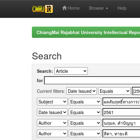
Home
Browse
Help
Skip
navigation
ChiangMai Rajabhat University Intellectual Repo
Search
Search:
for
Current filters: