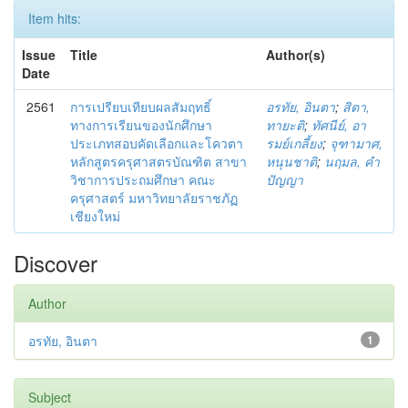
Item hits:
Issue
Title
Author(s)
Date
2561
การเปรียบเทียบผลสัมฤทธิ์
อรทัย, อินตา
;
สิตา,
ทางการเรียนของนักศึกษา
ทายะติ
;
ทัศนีย์, อา
ประเภทสอบคัดเลือกและโควตา
รมย์เกลี้ยง
;
จุฑามาศ,
หลักสูตรครุศาสตรบัณฑิต สาขา
หนุนชาติ
;
นฤมล, คำ
วิชาการประถมศึกษา คณะ
ปัญญา
ครุศาสตร์ มหาวิทยาลัยราชภัฏ
เชียงใหม่
Discover
Author
อรทัย, อินตา
1
Subject