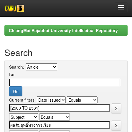
Skip
navigation
ChiangMai Rajabhat University Intellectual Repository
Search
Search:
for
Current filters: