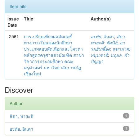
Item hits:
Issue
Title
Author(s)
Date
2561
การเปรียบเทียบผลสัมฤทธิ์
อรทัย, อินตา
;
สิตา,
ทางการเรียนของนักศึกษา
ทายะติ
;
ทัศนีย์, อา
ประเภทสอบคัดเลือกและโควตา
รมย์เกลี้ยง
;
จุฑามาศ,
หลักสูตรครุศาสตรบัณฑิต สาขา
หนุนชาติ
;
นฤมล, คำ
วิชาการประถมศึกษา คณะ
ปัญญา
ครุศาสตร์ มหาวิทยาลัยราชภัฏ
เชียงใหม่
Discover
Author
สิตา, ทายะติ
1
อรทัย, อินตา
1