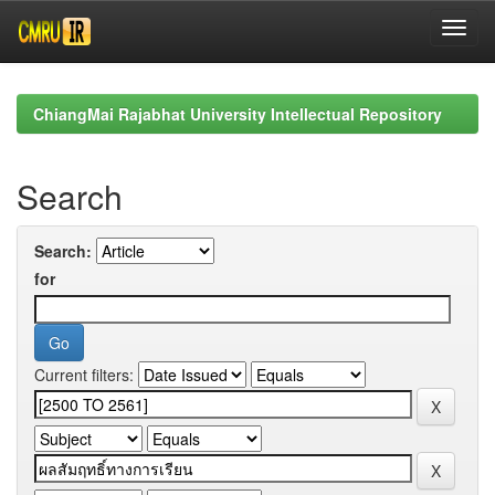
Skip
navigation
ChiangMai Rajabhat University Intellectual Repository
Search
Search:
for
Current filters: