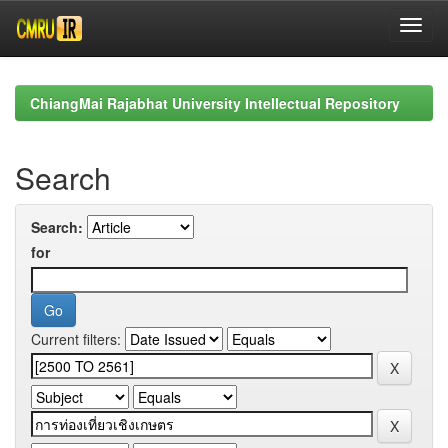
Skip
navigation
ChiangMai Rajabhat University Intellectual Repository
Search
Search:
for
Current filters: