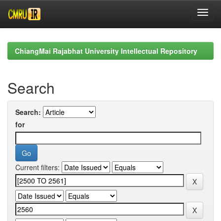
Skip
navigation
ChiangMai Rajabhat University Intellectual Repository
Search
Search:
for
Current filters: