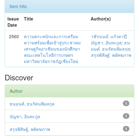
Item hits:
Issue
Title
Author(s)
Date
2560
ความตระหนักและการเตรียม
วชิรนนท์, แก้วตาปี
;
ความพร้อมเพื่อเข้าสู่ประชาคม
บัญชา, อินทะกูล
;
ธน
เศรษฐกิจอาเซียนของนักศึกษา
มนต์, ธนรัตนพิมลกุล
;
คณะเทคโนโลยีการเกษตร
สรุจพิสิษฐ์, พยัคฆภาพ
มหาวิทยาลัยราชภัฏเชียงใหม่
Discover
Author
ธนมนต์, ธนรัตนพิมลกุล
1
บัญชา, อินทะกูล
1
สรุจพิสิษฐ์, พยัคฆภาพ
1