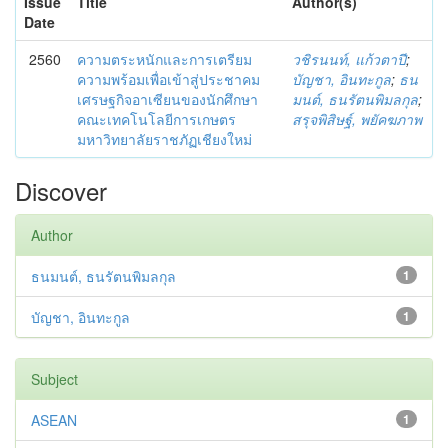
Issue
Title
Author(s)
Date
2560
ความตระหนักและการเตรียม
วชิรนนท์, แก้วตาปี
;
ความพร้อมเพื่อเข้าสู่ประชาคม
บัญชา, อินทะกูล
;
ธน
เศรษฐกิจอาเซียนของนักศึกษา
มนต์, ธนรัตนพิมลกุล
;
คณะเทคโนโลยีการเกษตร
สรุจพิสิษฐ์, พยัคฆภาพ
มหาวิทยาลัยราชภัฏเชียงใหม่
Discover
Author
ธนมนต์, ธนรัตนพิมลกุล
1
บัญชา, อินทะกูล
1
Subject
ASEAN
1