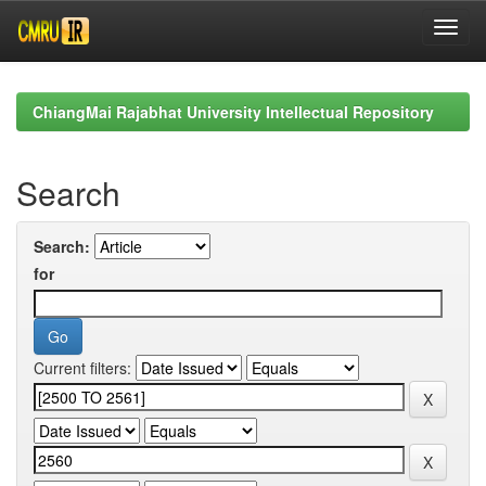
Skip
navigation
ChiangMai Rajabhat University Intellectual Repository
Search
Search:
for
Current filters: