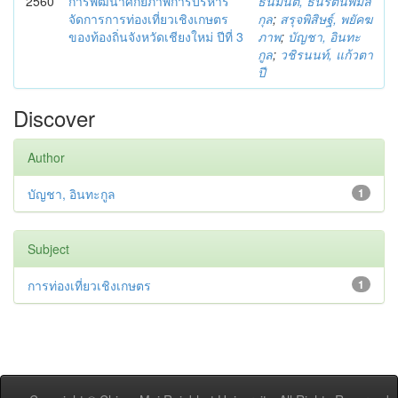
2560
การพัฒนาศักยภาพการบริหาร
ธนมนต์, ธนรัตนพิมล
จัดการการท่องเที่ยวเชิงเกษตร
กุล
;
สรุจพิสิษฐ์, พยัคฆ
ของท้องถิ่นจังหวัดเชียงใหม่ ปีที่ 3
ภาพ
;
บัญชา, อินทะ
กูล
;
วชิรนนท์, แก้วตา
ปี
Discover
Author
บัญชา, อินทะกูล
1
Subject
การท่องเที่ยวเชิงเกษตร
1