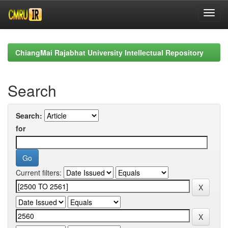
Skip
navigation
ChiangMai Rajabhat University Intellectual Repository
Search
Search:
for
Current filters: