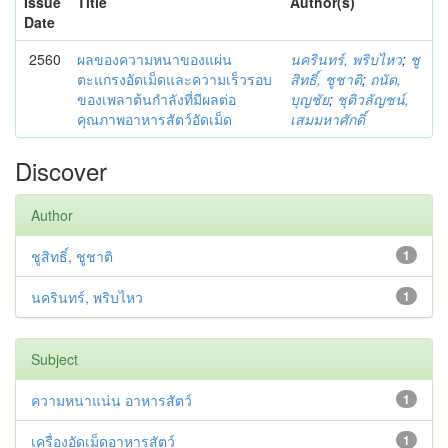
Issue
Title
Author(s)
Date
2560
ผลของความหนาของแผ่น
นครินทร์, พริบไหว
;
ชู
ตะแกรงอัดเม็ดและความเร็วรอบ
สิทธิ์, ชูชาติ
;
ถนัด,
ของเพลาต้นกำลังที่มีผลต่อ
บุญชัย
;
ชุติวลัญชน์,
คุณภาพอาหารสัตว์อัดเม็ด
เสมมหาศักดิ์
Discover
Author
ชูสิทธิ์, ชูชาติ
1
นครินทร์, พริบไหว
1
Subject
ความหนาแน่น อาหารสัตว์
1
เครื่องอัดเม็ดอาหารสัตว์
1