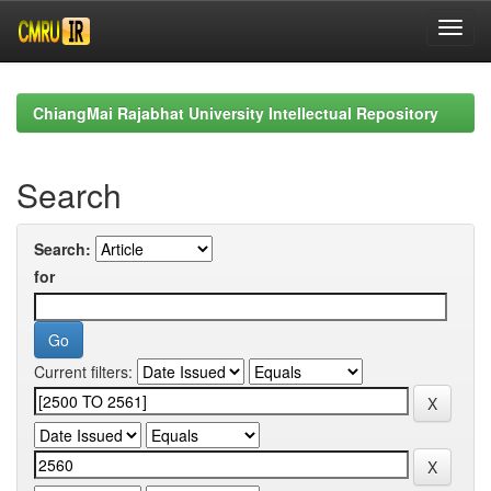
Skip
navigation
ChiangMai Rajabhat University Intellectual Repository
Search
Search:
for
Current filters: