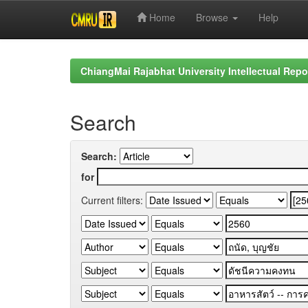
Home
Browse
Help
Skip
navigation
ChiangMai Rajabhat University Intellectual Repo
Search
Search:
for
Current filters: