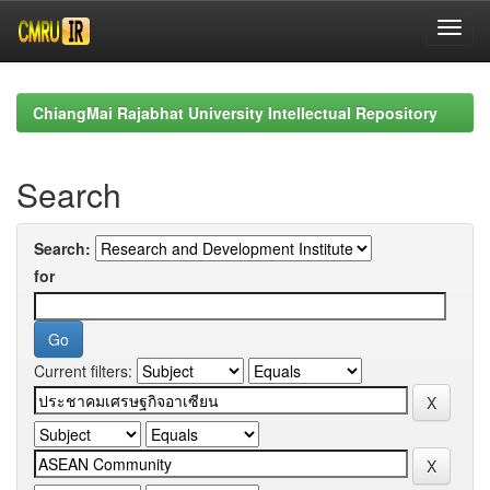
Skip
navigation
ChiangMai Rajabhat University Intellectual Repository
Search
Search:
for
Current filters: