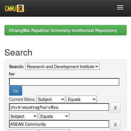
Skip
navigation
ChiangMai Rajabhat University Intellectual Repository
Search
Search:
for
Current filters: