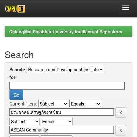
Skip
navigation
ChiangMai Rajabhat University Intellectual Repository
Search
Search:
for
Current filters: