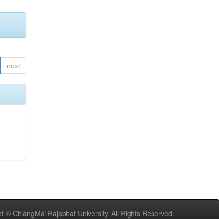
next
t © ChiangMai Rajabhat University. All Rights Reserved.