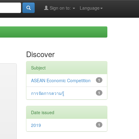
Sign on to:
Language
Discover
Subject
ASEAN Economic Competition
1
การจัดการความรู้
1
Date issued
2019
1