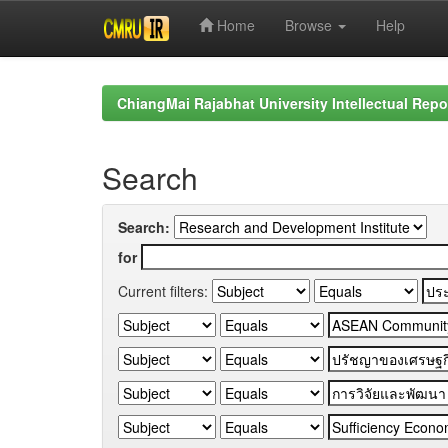
Home
Browse
Help
Skip
navigation
ChiangMai Rajabhat University Intellectual Repo
Search
Search:
for
Current filters: