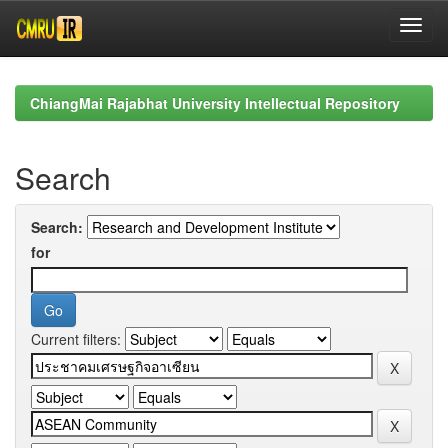
Skip
navigation
ChiangMai Rajabhat University Intellectual Repository
Search
Search:
for
Current filters: