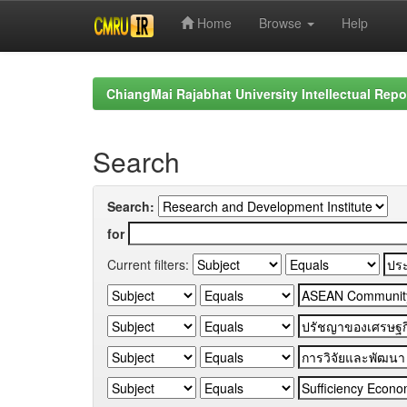
Home
Browse
Help
Skip
navigation
ChiangMai Rajabhat University Intellectual Repo
Search
Search:
for
Current filters: