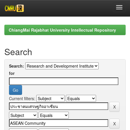
Skip
navigation
ChiangMai Rajabhat University Intellectual Repository
Search
Search:
for
Current filters: