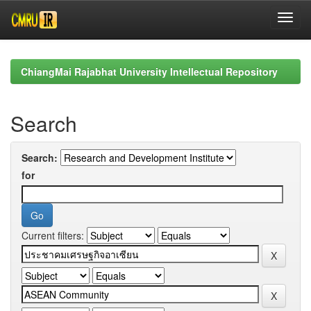
Skip
navigation
ChiangMai Rajabhat University Intellectual Repository
Search
Search:
for
Current filters: