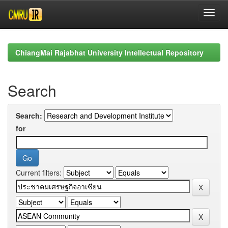
Skip
navigation
ChiangMai Rajabhat University Intellectual Repository
Search
Search:
for
Current filters: