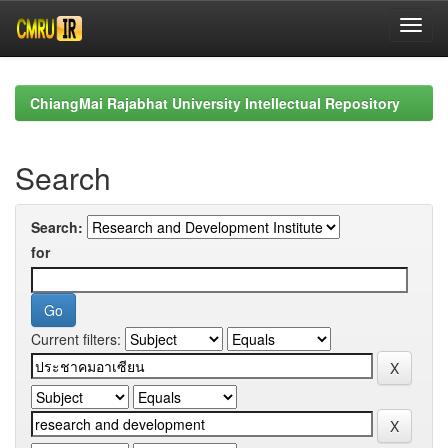
Skip
navigation
ChiangMai Rajabhat University Intellectual Repository
Search
Search:
for
Current filters: