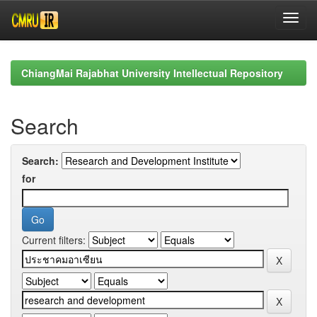
Skip
navigation
ChiangMai Rajabhat University Intellectual Repository
Search
Search:
for
Current filters: