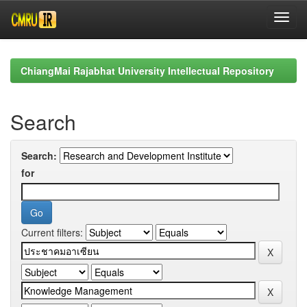
Skip
navigation
ChiangMai Rajabhat University Intellectual Repository
Search
Search:
for
Current filters: