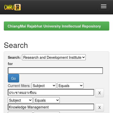
Skip
navigation
ChiangMai Rajabhat University Intellectual Repository
Search
Search:
for
Current filters: