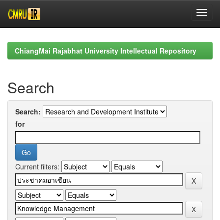
Skip
navigation
ChiangMai Rajabhat University Intellectual Repository
Search
Search:
for
Current filters: