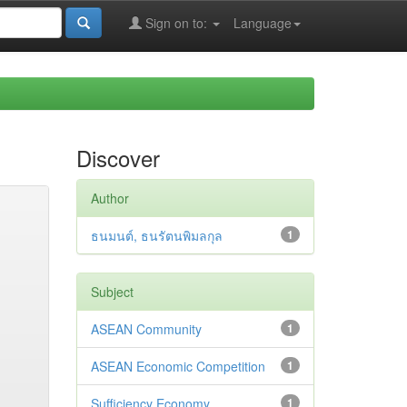
Sign on to:
Language
Discover
Author
ธนมนต์, ธนรัตนพิมลกุล
1
Subject
ASEAN Community
1
ASEAN Economic Competition
1
Sufficiency Economy
1