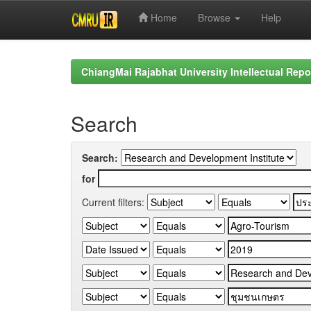
Home
Browse
Help
Skip
navigation
ChiangMai Rajabhat University Intellectual Repo
Search
Search:
for
Current filters: