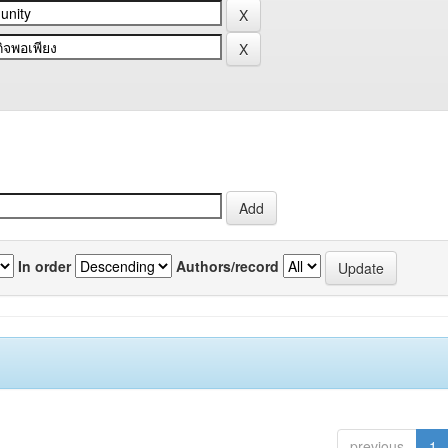
In order
Authors/record
previous
1