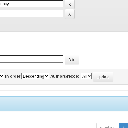
In order
Authors/record
previous
1