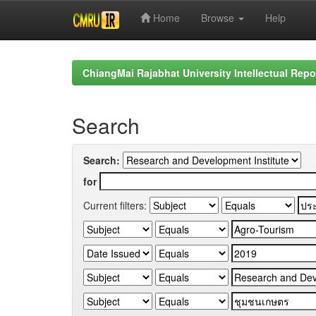
Home
Browse
Help
Skip
navigation
ChiangMai Rajabhat University Intellectual Repo
Search
Search:
for
Current filters: