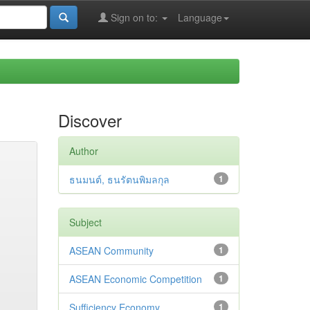
Sign on to:
Language
Discover
Author
ธนมนต์, ธนรัตนพิมลกุล
1
Subject
ASEAN Community
1
ASEAN Economic Competition
1
Sufficiency Economy
1