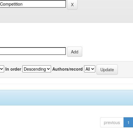
In order
Authors/record
previous
1