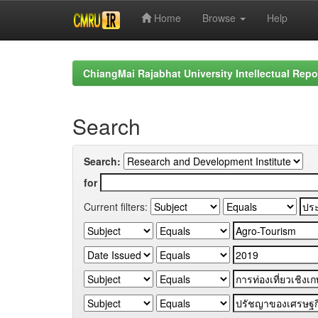
Home
Browse
Help
Skip
navigation
ChiangMai Rajabhat University Intellectual Repo
Search
Search:
for
Current filters: