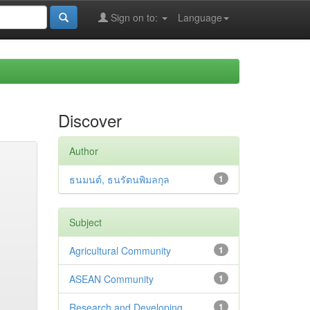
Sign on to:
Language
Discover
Author
ธนมนต์, ธนรัตนพิมลกุล
1
Subject
Agricultural Community
1
ASEAN Community
1
Research and Developing
1