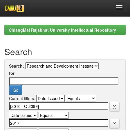
Skip
navigation
ChiangMai Rajabhat University Intellectual Repository
Search
Search:
for
Current filters: