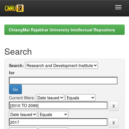
Skip
navigation
ChiangMai Rajabhat University Intellectual Repository
Search
Search:
for
Current filters: