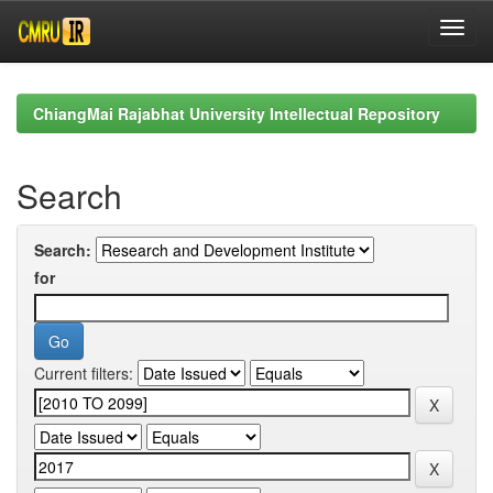
Skip
navigation
ChiangMai Rajabhat University Intellectual Repository
Search
Search:
for
Current filters: