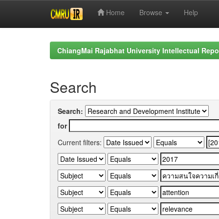
Home
Browse
Help
Skip
navigation
ChiangMai Rajabhat University Intellectual Repo
Search
Search:
for
Current filters: