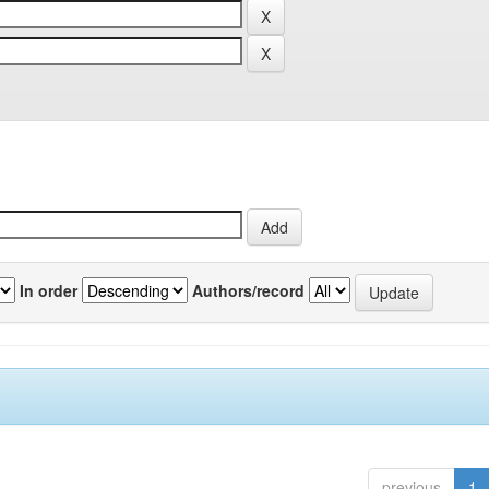
In order
Authors/record
previous
1