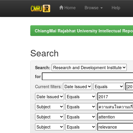
Home
Browse
Help
Skip
navigation
ChiangMai Rajabhat University Intellectual Repo
Search
Search:
for
Current filters: