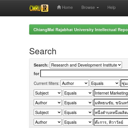
Home
Browse
Help
Skip
navigation
ChiangMai Rajabhat University Intellectual Repo
Search
Search:
for
Current filters: