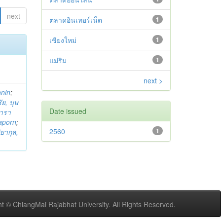
next
ตลาดอินเทอร์เน็ต
1
เชียงใหม่
1
แม่ริม
1
next >
anin
;
ย, บุษ
Date issued
ารา
taporn
;
2560
1
ิยากุล,
t © ChiangMai Rajabhat University. All Rights Reserved.