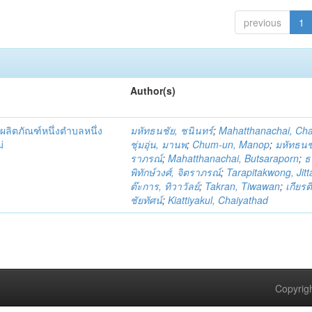
previous
1
Author(s)
ผลิตภัณฑ์หนึ่งตำบลหนึ่ง
มหัทธนชัย, ชนินทร์
;
Mahatthanachai, Ch
่
ชุ่มอุ่น, มานพ
;
Chum-un, Manop
;
มหัทธนชั
ราภรณ์
;
Mahatthanachai, Butsaraporn
;
ธ
พิทักษ์วงศ์, จิตราภรณ์
;
Tarapitakwong, Jit
ต๊ะการ, ทิวาวัลย์
;
Takran, Tiwawan
;
เกียรต
ชัยทัศน์
;
Kiattiyakul, Chaiyathad
Copyrigh