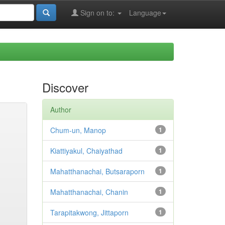
Sign on to:
Language
Discover
Author
Chum-un, Manop
1
Kiattiyakul, Chaiyathad
1
Mahatthanachai, Butsaraporn
1
Mahatthanachai, Chanin
1
Tarapitakwong, Jittaporn
1